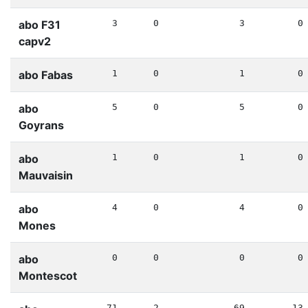
abo F31
3
0
3
0
capv2
abo Fabas
1
0
1
0
abo
5
0
5
0
Goyrans
abo
1
0
1
0
Mauvaisin
abo
4
0
4
0
Mones
abo
0
0
0
0
Montescot
71
2
69
13