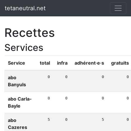
tetaneutral.net
Recettes
Services
Service
total
infra
adhérent·e·s
gratuits
abo
0
0
0
0
Banyuls
abo Carla-
0
0
0
0
Bayle
abo
5
0
5
0
Cazeres